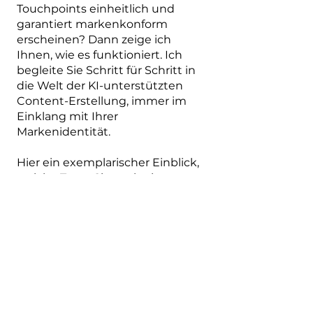
Touchpoints einheitlich und
garantiert markenkonform
erscheinen? Dann zeige ich
Ihnen, wie es funktioniert. Ich
begleite Sie Schritt für Schritt in
die Welt der KI-unterstützten
Content-Erstellung, immer im
Einklang mit Ihrer
Markenidentität.
Hier ein exemplarischer Einblick,
welche Texte Sie nach einem
Workshop selbst verfassen
können:
Unternehmensprofile
Website Content
Landingpage Content
Kampagnen / Anzeigen
Social Media Posts