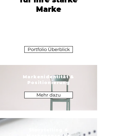
Marke
BRAND. STORIES.
CONTENT. KI.
Portfolio Überblick
Markenidentität &
Positionierung
Mehr dazu
Storytelling &
Markensprache